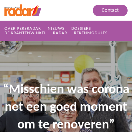
Contact
OVER PERSRADAR
NIEUWS
DOSSIERS
DE KRANTENWINKEL
RADAR
REKENMODULES
“Misschien was corona
net een goed moment
om te renoveren”