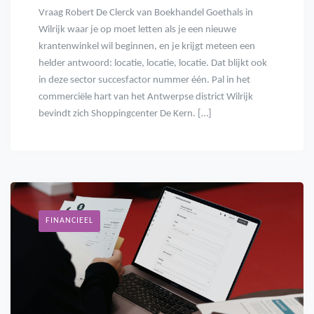
Vraag Robert De Clerck van Boekhandel Goethals in
Wilrijk waar je op moet letten als je een nieuwe
krantenwinkel wil beginnen, en je krijgt meteen een
helder antwoord: locatie, locatie, locatie. Dat blijkt ook
in deze sector succesfactor nummer één. Pal in het
commerciële hart van het Antwerpse district Wilrijk
bevindt zich Shoppingcenter De Kern. […]
FINANCIEEL