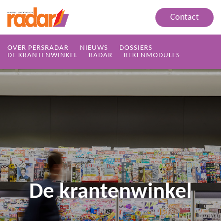
Contact
OVER PERSRADAR
NIEUWS
DOSSIERS
DE KRANTENWINKEL
RADAR
REKENMODULES
De krantenwinkel