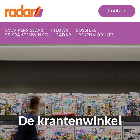
Contact
OVER PERSRADAR
NIEUWS
DOSSIERS
DE KRANTENWINKEL
RADAR
REKENMODULES
De krantenwinkel