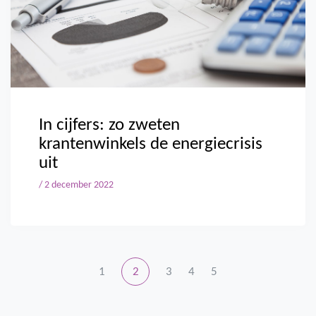
In cijfers: zo zweten
krantenwinkels de energiecrisis
uit
/ 2 december 2022
1
2
3
4
5