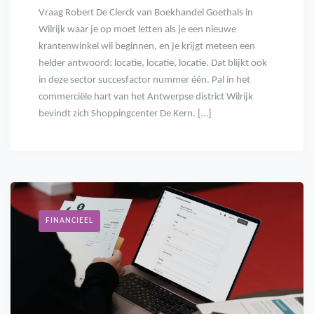
Vraag Robert De Clerck van Boekhandel Goethals in
Wilrijk waar je op moet letten als je een nieuwe
krantenwinkel wil beginnen, en je krijgt meteen een
helder antwoord: locatie, locatie, locatie. Dat blijkt ook
in deze sector succesfactor nummer één. Pal in het
commerciële hart van het Antwerpse district Wilrijk
bevindt zich Shoppingcenter De Kern. […]
FINANCIEEL