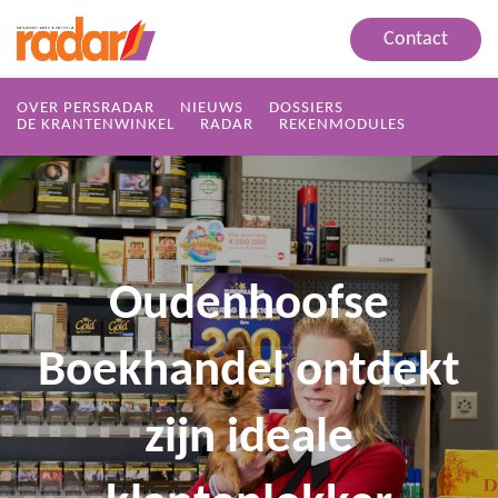
Contact
OVER PERSRADAR
NIEUWS
DOSSIERS
DE KRANTENWINKEL
RADAR
REKENMODULES
Oudenhoofse
Boekhandel ontdekt
zijn ideale