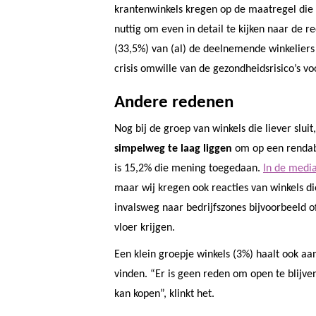
krantenwinkels kregen op de maatregel die s
nuttig om even in detail te kijken naar de
(33,5%) van (al) de deelnemende winkeliers ha
crisis omwille van de gezondheidsrisico’s vo
Andere redenen
Nog bij de groep van winkels die liever slui
simpelweg te laag liggen
om op een rendab
is 15,2% die mening toegedaan.
In de media
maar wij kregen ook reacties van winkels d
invalsweg naar bedrijfszones bijvoorbeeld o
vloer krijgen.
Een klein groepje winkels (3%) haalt ook aa
vinden. “Er is geen reden om open te blijve
kan kopen”, klinkt het.