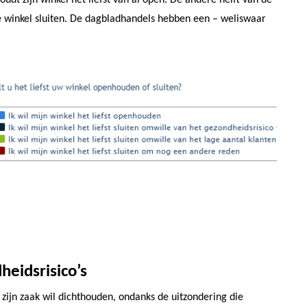
oudt zijn winkel het liefst van al open. De andere helft van de
de winkel sluiten. De dagbladhandels hebben een – weliswaar
eidsrisico’s
r zijn zaak wil dichthouden, ondanks de uitzondering die