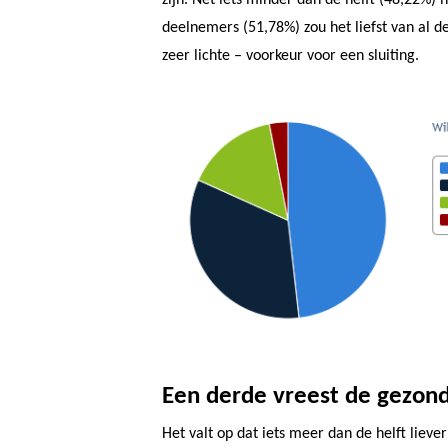
zijn. Net iets minder dan de helft (48,22%) h
deelnemers (51,78%) zou het liefst van al 
zeer lichte – voorkeur voor een sluiting.
Een derde vreest de gezondh
Het valt op dat iets meer dan de helft lieve