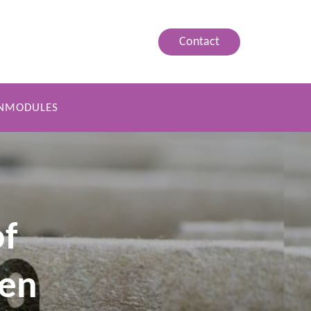
Contact
NMODULES
of
en