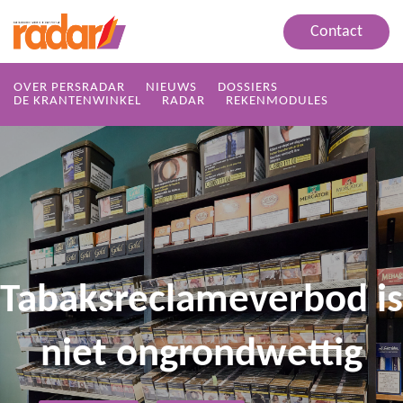
Contact
OVER PERSRADAR
NIEUWS
DOSSIERS
DE KRANTENWINKEL
RADAR
REKENMODULES
Tabaksreclameverbod is
niet ongrondwettig